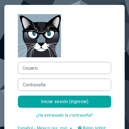
Saltar al contenido principal
Ingresar a NekoMath Learn
Usuario
Contraseña
Iniciar sesión (ingresar)
¿Ha extraviado la contraseña?
Aviso sobre
Español - México ‎(es_mx)‎