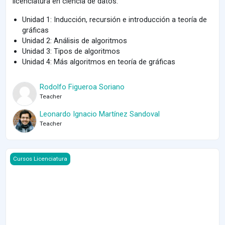
licenciatura en ciencia de datos.
Unidad 1: Inducción, recursión e introducción a teoría de
gráficas
Unidad 2: Análisis de algoritmos
Unidad 3: Tipos de algoritmos
Unidad 4: Más algoritmos en teoría de gráficas
Rodolfo Figueroa Soriano
Teacher
Leonardo Ignacio Martínez Sandoval
Teacher
Course image Matemáticas Discretas 2025-1
Cursos Licenciatura