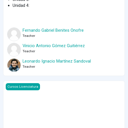
Unidad 4:
Fernando Gabriel Benites Onofre
Teacher
Vinicio Antonio Gómez Guitiérrez
Teacher
Leonardo Ignacio Martínez Sandoval
Teacher
Course image Geometría Analítica 1 - 2022 -2
Cursos Licenciatura