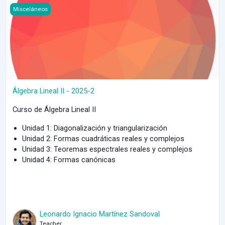
Course image Álgebra Lineal II - 2025-2
Misceláneos
Álgebra Lineal II - 2025-2
Curso de Álgebra Lineal II
Unidad 1: Diagonalización y triangularización
Unidad 2: Formas cuadráticas reales y complejos
Unidad 3: Teoremas espectrales reales y complejos
Unidad 4: Formas canónicas
Leonardo Ignacio Martínez Sandoval
Teacher