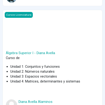
Course image Álgebra Superior I - Diana Avella
Cursos Licenciatura
Álgebra Superior I - Diana Avella
Curso de
Unidad 1: Conjuntos y funciones
Unidad 2: Números naturales
Unidad 3: Espacios vectoriales
Unidad 4: Matrices, determinantes y sistemas
Diana Avella Alaminos