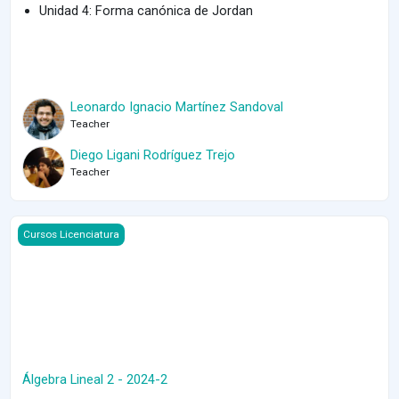
Unidad 4: Forma canónica de Jordan
Leonardo Ignacio Martínez Sandoval
Teacher
Diego Ligani Rodríguez Trejo
Teacher
Course image Álgebra Lineal 2 - 2024-2
Cursos Licenciatura
Álgebra Lineal 2 - 2024-2