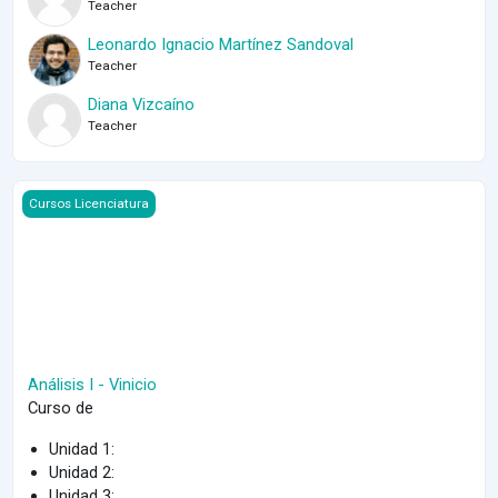
Teacher
Leonardo Ignacio Martínez Sandoval
Teacher
Diana Vizcaíno
Teacher
Course image Análisis I - Vinicio
Cursos Licenciatura
Análisis I - Vinicio
Curso de
Unidad 1:
Unidad 2:
Unidad 3: