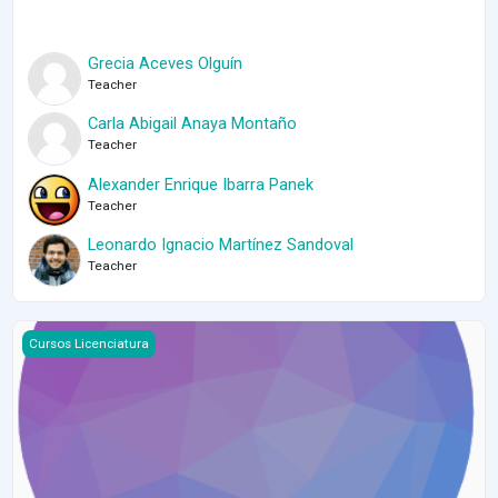
Grecia Aceves Olguín
Teacher
Carla Abigail Anaya Montaño
Teacher
Alexander Enrique Ibarra Panek
Teacher
Leonardo Ignacio Martínez Sandoval
Teacher
Course image Álgebra Superior 2 - 2023-2
Cursos Licenciatura