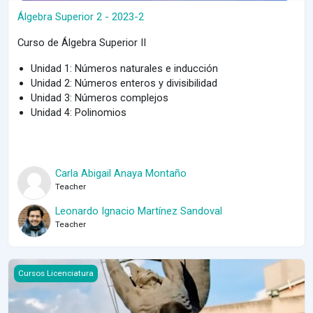
Álgebra Superior 2 - 2023-2
Curso de Álgebra Superior II
Unidad 1: Números naturales e inducción
Unidad 2: Números enteros y divisibilidad
Unidad 3: Números complejos
Unidad 4: Polinomios
Carla Abigail Anaya Montaño
Teacher
Leonardo Ignacio Martínez Sandoval
Teacher
Course image Álgebra Superior 2 - Diana Avella
Cursos Licenciatura