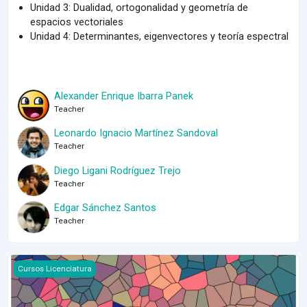
Unidad 3: Dualidad, ortogonalidad y geometría de
espacios vectoriales
Unidad 4: Determinantes, eigenvectores y teoría espectral
Alexander Enrique Ibarra Panek
Teacher
Leonardo Ignacio Martínez Sandoval
Teacher
Diego Ligani Rodríguez Trejo
Teacher
Edgar Sánchez Santos
Teacher
Course image Álgebra Lineal 1 2025-1
Cursos Licenciatura