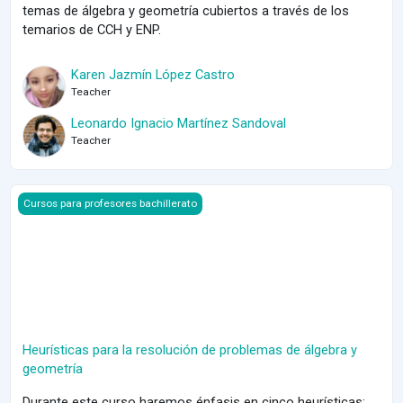
temas de álgebra y geometría cubiertos a través de los
temarios de CCH y ENP.
Karen Jazmín López Castro
Teacher
Leonardo Ignacio Martínez Sandoval
Teacher
Course image Heurísticas para la resolución de problemas de ál
Cursos para profesores bachillerato
Heurísticas para la resolución de problemas de álgebra y
geometría
Durante este curso haremos énfasis en cinco heurísticas: