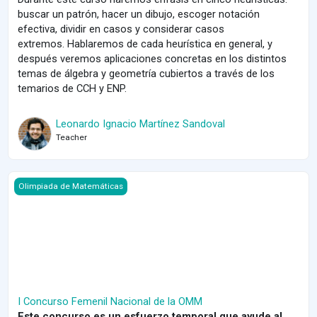
buscar un patrón, hacer un dibujo, escoger notación
efectiva, dividir en casos y considerar casos
extremos.
Hablaremos de cada heurística en general, y
después veremos aplicaciones concretas en los distintos
temas de álgebra y geometría cubiertos a través de los
temarios de CCH y ENP.
Leonardo Ignacio Martínez Sandoval
Teacher
Course image I Concurso Femenil Nacional de la OMM
Olimpiada de Matemáticas
I Concurso Femenil Nacional de la OMM
Este concurso es un esfuerzo temporal que ayude al