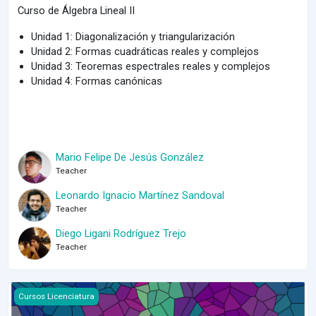
Curso de Álgebra Lineal II
Unidad 1: Diagonalización y triangularización
Unidad 2: Formas cuadráticas reales y complejos
Unidad 3: Teoremas espectrales reales y complejos
Unidad 4: Formas canónicas
Mario Felipe De Jesús González
Teacher
Leonardo Ignacio Martínez Sandoval
Teacher
Diego Ligani Rodríguez Trejo
Teacher
Course image Álgebra Superior 1 - 2024-1
Cursos Licenciatura