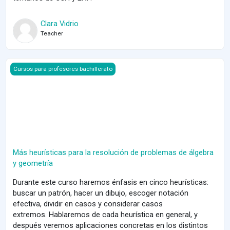
Clara Vidrio
Teacher
Course image Más heurísticas para la resolución de problemas d
Cursos para profesores bachillerato
Más heurísticas para la resolución de problemas de álgebra
y geometría
Durante este curso haremos énfasis en cinco heurísticas:
buscar un patrón, hacer un dibujo, escoger notación
efectiva, dividir en casos y considerar casos
extremos.
Hablaremos de cada heurística en general, y
después veremos aplicaciones concretas en los distintos